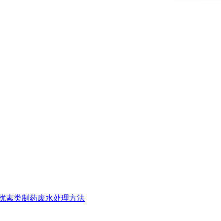
扰素类制药废水处理方法