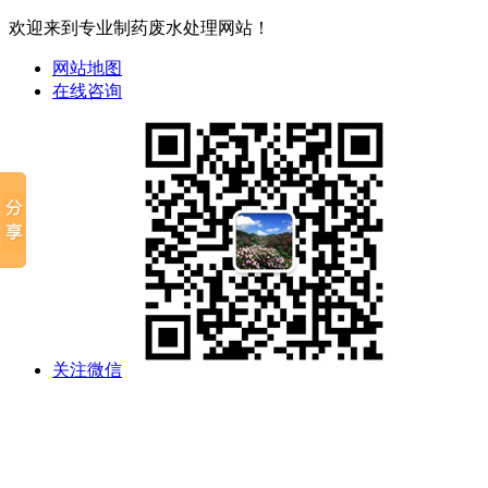
欢迎来到专业制药废水处理网站！
网站地图
在线咨询
关注微信